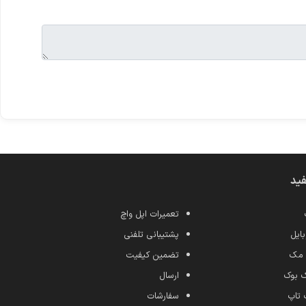
فید
تعمیرات اپل واچ
ایل
پشتیبانی تلفنی
 مک
تضمین کیفیت
ک بوک
ارسال
 تاپ
سفارشات