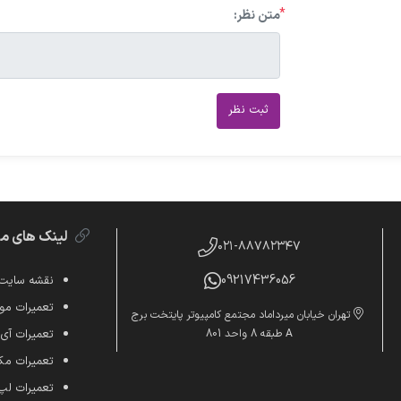
*
متن نظر:
ثبت نظر
لینک های م
۰۲۱-۸۸۷۸۲۳۴۷
09217436056
نقشه سایت
تعمیرات موب
تهران خیابان میرداماد مجتمع کامپیوتر پایتخت برج
A طبقه 8 واحد 801
تعمیرات آی
تعمیرات م
تعمیرات لپ