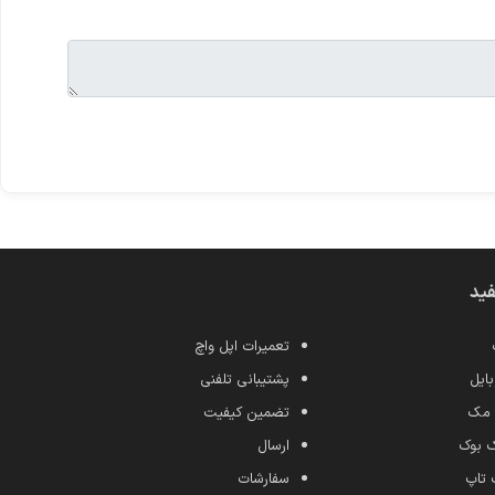
فید
تعمیرات اپل واچ
ایل
پشتیبانی تلفنی
 مک
تضمین کیفیت
ک بوک
ارسال
 تاپ
سفارشات