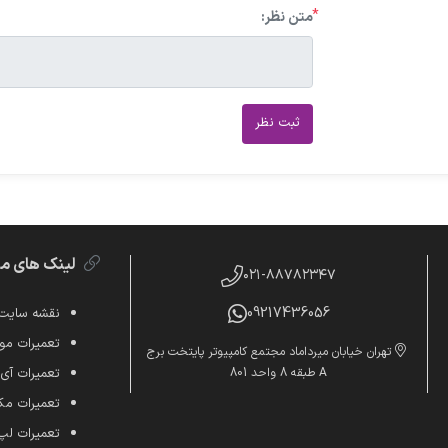
*
متن نظر:
ثبت نظر
لینک های م
۰۲۱-۸۸۷۸۲۳۴۷
09217436056
نقشه سایت
تعمیرات موب
تهران خیابان میرداماد مجتمع کامپیوتر پایتخت برج
A طبقه 8 واحد 801
تعمیرات آی
تعمیرات م
تعمیرات لپ