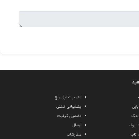
فید
تعمیرات اپل واچ
ایل
پشتیبانی تلفنی
 مک
تضمین کیفیت
ک بوک
ارسال
 تاپ
سفارشات