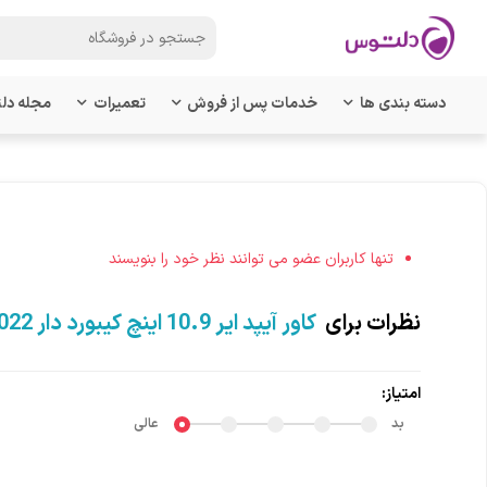
دسته بندی ها
خدمات پس از فروش
تعمیرات
مجله دل
تنها کاربران عضو می توانند نظر خود را بنویسند
نظرات برای
کاور آیپد ایر 10.9 اینچ کیبورد دار 2022 جی سی پال مدل FolioKeys
امتیاز:
بد
عالی