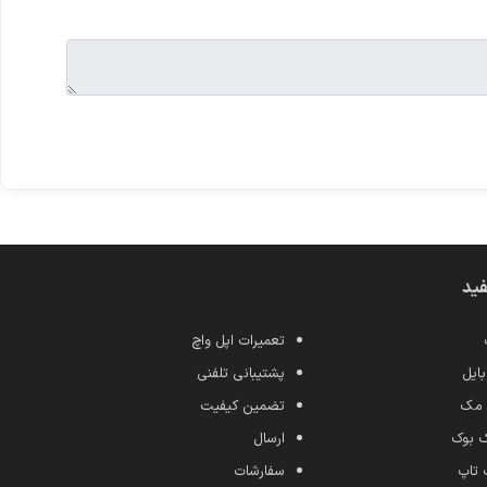
فید
تعمیرات اپل واچ
ایل
پشتیبانی تلفنی
 مک
تضمین کیفیت
ک بوک
ارسال
 تاپ
سفارشات