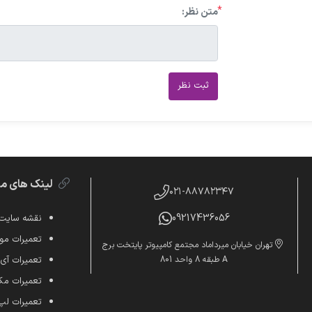
*
متن نظر:
ثبت نظر
لینک های م
۰۲۱-۸۸۷۸۲۳۴۷
09217436056
نقشه سایت
تعمیرات موب
تهران خیابان میرداماد مجتمع کامپیوتر پایتخت برج
A طبقه 8 واحد 801
تعمیرات آی
تعمیرات م
تعمیرات لپ