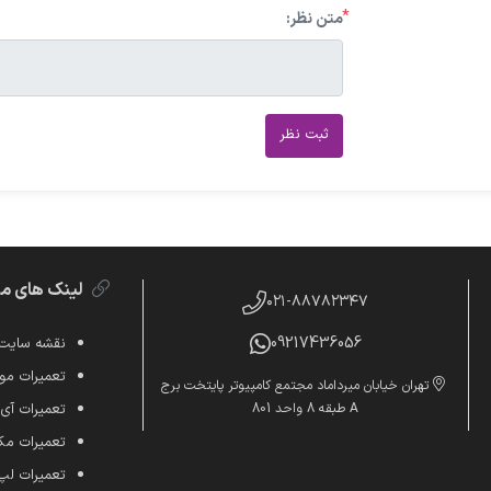
*
متن نظر:
ثبت نظر
لینک های م
۰۲۱-۸۸۷۸۲۳۴۷
09217436056
نقشه سایت
تعمیرات موب
تهران خیابان میرداماد مجتمع کامپیوتر پایتخت برج
A طبقه 8 واحد 801
تعمیرات آی
تعمیرات م
تعمیرات لپ