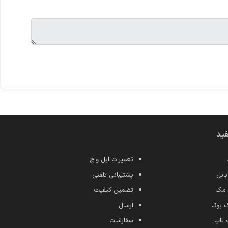
فید
تعمیرات اپل واچ
ایل
پشتیبانی تلفنی
 مک
تضمین کیفیت
ک بوک
ارسال
 تاپ
سفارشات