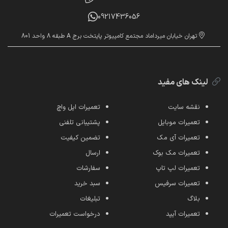
09217436056
تهران خیابان میرداماد مجتمع کامپیوتر پایتخت برج A طبقه 8 واحد 801
لینک های مفید
نقشه سایت
تعمیرات اپل واچ
تعمیرات موبایل
پشتیبانی تلفنی
تعمیرات آی مک
تضمین کیفیت
تعمیرات مک بوک
ارسال
تعمیرات لپ تاپ
سفارشات
تعمیرات سرفیس
سبد خرید
بلاگ
تبلیغات
تعمیرات آیپد
درخواست تعمیرات