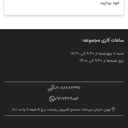
خود بردارید.
ساعات کاری مجموعه:
شنبه تا چهارشنبه از ۹:۳۰ الی ۱۸:۳۰
پنج شنبه‌ها از ۹:۳۰ الی ۱۴:۰۰
۰۲۱-۸۸۷۸۲۳۴۷
09217436056
تهران خیابان میرداماد مجتمع کامپیوتر پایتخت برج A طبقه 8 واحد 801