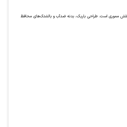
نگهداری مرتب و ایمن شارژر، کابل، پاوربانک و فلش مموری است. طراحی باریک، بدنه ضدآب و بالشتک‌های محافظ