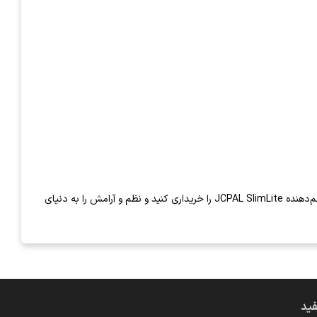
کیف لوازم جانبی جی سی پال مدل SlimLite فقط یک کیف نیست، بلکه یک ابزار مدیریت هوشمند برای زندگی سازمان‌یافته شماست. همین امروز کیف نظم‌دهنده JCPAL SlimLite را خریداری کنید و نظم و آرامش را به دنیای
فید