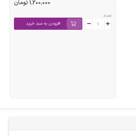
1٬200٬000 تومان
تعداد:
افزودن به سبد خرید