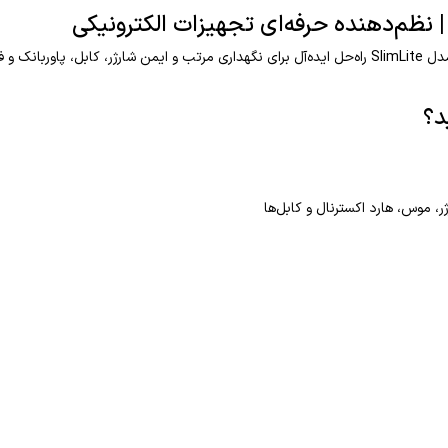
آشفتگی کابل‌ها و شارژرها را فراموش کنید! کیف لوازم جانبی جی سی پال مدل SlimLite راه‌حل ایده‌آل برای 
 موس، هارد اکسترنال و کابل‌ها