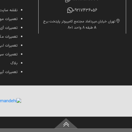
09217436056
نقشه سایت
تعمیرات موب
تهران خیابان میرداماد مجتمع کامپیوتر پایتخت برج
A طبقه 8 واحد 801
تعمیرات آی
تعمیرات م
تعمیرات لپ
تعمیرات س
بلاگ
تعمیرات آیپ