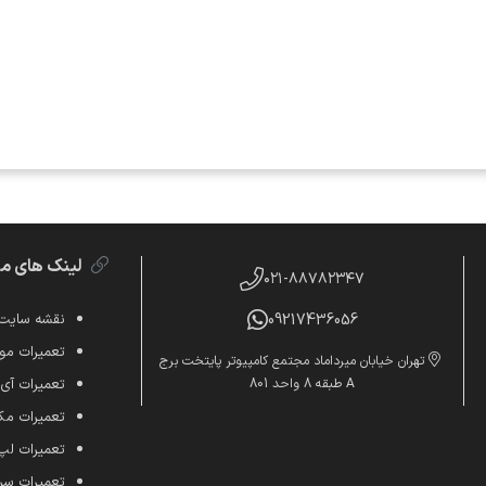
لینک های م
۰۲۱-۸۸۷۸۲۳۴۷
09217436056
نقشه سایت
تعمیرات موب
تهران خیابان میرداماد مجتمع کامپیوتر پایتخت برج
A طبقه 8 واحد 801
تعمیرات آی
تعمیرات م
تعمیرات لپ
تعمیرات س