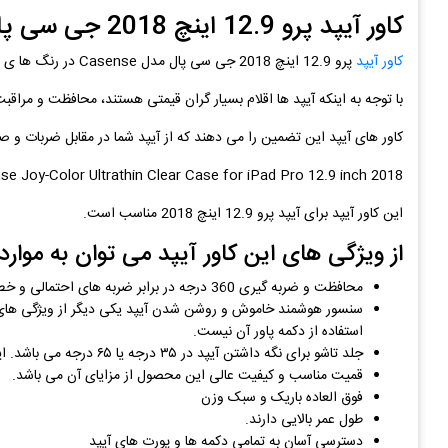
کاور آیپد پرو 12.9 اینچ 2018 جی سی پال مدل Casense
کاور آیپد
پرو 12.9 اینچ 2018 جی سی پال مدل Casense در رنگ ها ی متنوع در بازار موجود می باشد.
با توجه به اینکه آیپد ها اقلام بسیار گران قیمتی هستند، محافظت و مراقبت
کاور های آیپد این تضمین را می دهند که از آیپد شما در مقابل ضربات و ص
e Joy-Color Ultrathin Clear Case for iPad Pro 12.9 inch 2018
این کاور آیپد برای آیپد پرو 12.9 اینچ 2018 مناسب است.
از ویژگی های این کاور آیپد می توان به موارد ز
محافظت و ضربه گیری 360 درجه در برابر ضربه های احتمالی و خط و خش
سنسور هوشمند خاموش و روشن شدن آیپد یکی دیگر از ویژگی های شگ
استفاده از دکمه پاور آن نیست.
جلد تاشو برای نگه داشتن آیپد در ۳۵ درجه یا ۶۵ درجه می باشد. این کاور آیپد حکم یک پایه نگهدارنده را انجام میدهد.
قمیت مناسب و کیفیت عالی این محصول از مزایای آن می باشد.
فوق العاده باریک و سبک وزن
طول عمر بالایی دارند.
دسترسی آسان به تمامی دکمه ها و پورت های آیپد