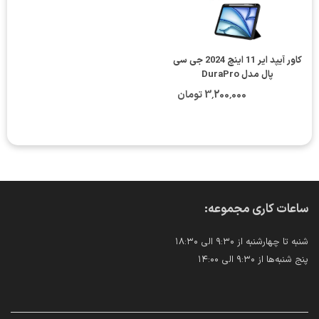
کاور آیپد ایر 11 اینچ 2024 جی سی
پال مدل DuraPro
3٬200٬000 تومان
ساعات کاری مجموعه:
شنبه تا چهارشنبه از ۹:۳۰ الی ۱۸:۳۰
پنج شنبه‌ها از ۹:۳۰ الی ۱۴:۰۰