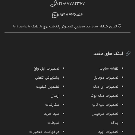
۰۲۱-۸۸۷۸۲۳۴۷
09217436056
تهران خیابان میرداماد مجتمع کامپیوتر پایتخت برج A طبقه 8 واحد 801
لینک های مفید
نقشه سایت
تعمیرات اپل واچ
تعمیرات موبایل
پشتیبانی تلفنی
تعمیرات آی مک
تضمین کیفیت
تعمیرات مک بوک
ارسال
تعمیرات لپ تاپ
سفارشات
تعمیرات سرفیس
سبد خرید
بلاگ
تبلیغات
تعمیرات آیپد
درخواست تعمیرات