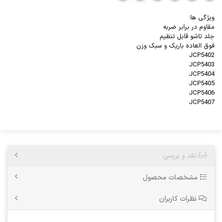
ویژگی ها:
مقاوم در برابر ضربه
جلد تاشو قابل تنظیم
فوق العاده باریک و سبک وزن
JCP5402
JCP5403
JCP5404
JCP5405
JCP5406
JCP5407
نقد و بررسی
مشخصات محصول
نظرات کاربران