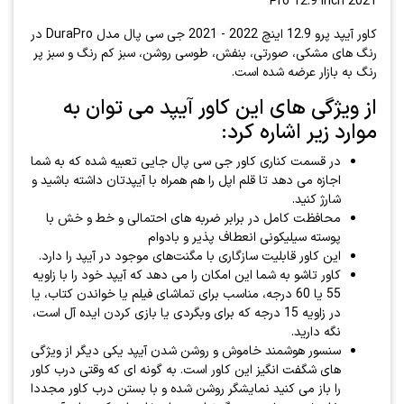
Pro 12.9 inch 2021
کاور آیپد پرو 12.9 اینچ 2022 - 2021 جی سی پال مدل DuraPro در
رنگ های مشکی، صورتی، بنفش، طوسی روشن، سبز کم رنگ و سبز پر
رنگ به بازار عرضه شده است.
از ویژگی های این کاور آیپد می توان به
موارد زیر اشاره کرد:
در قسمت کناری کاور جی سی پال جایی تعبیه شده که به شما
اجازه می دهد تا قلم اپل را هم همراه با آیپدتان داشته باشید و
شارژ کنید.
محافظت کامل در برابر ضربه های احتمالی و خط و خش با
پوسته سیلیکونی انعطاف پذیر و بادوام
این کاور قابلیت سازگاری با مگنت‌های موجود در آیپد را دارد.
کاور تاشو به شما این امکان را می دهد که آیپد خود را با زاویه
55 یا 60 درجه، مناسب برای تماشای فیلم یا خواندن کتاب، یا
در زاویه 15 درجه که برای وبگردی یا بازی کردن ایده آل است،
نگه دارید.
سنسور هوشمند خاموش و روشن شدن آیپد یکی دیگر از ویژگی
های شگفت انگیز این کاور است. به گونه ای که وقتی درب کاور
را باز می کنید نمایشگر روشن شده و با بستن درب کاور مجددا