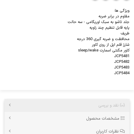
ویژگی ها:
مقاوم در برابر ضربه
جلد تاشو به سبک اوریگامی - سه حالت
پایه قابل تنظیم چند زاویه
ظریف
محافظت و ضربه گیری 360 درجه
شارژ قلم اپل از روی کاور
کاور مگنتی اسمارت sleep/wake
JCP5481
JCP5482
JCP5483
JCP5484
نقد و بررسی
مشخصات محصول
نظرات کاربران