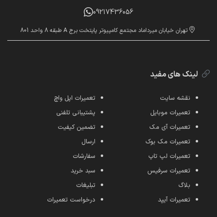
09217436056
تهران خیابان میرداماد مجتمع کامپیوتر پایتخت برج A طبقه 8 واحد 801
لینک های مفید
نقشه سایت
تعمیرات اپل واچ
تعمیرات موبایل
پشتیبانی تلفنی
تعمیرات آی مک
تضمین کیفیت
تعمیرات مک بوک
ارسال
تعمیرات لپ تاپ
سفارشات
تعمیرات سرفیس
سبد خرید
بلاگ
تبلیغات
تعمیرات آیپد
درخواست تعمیرات