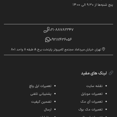
پنج شنبه‌ها از ۹:۳۰ الی ۱۴:۰۰
۰۲۱-۸۸۷۸۲۳۴۷
09217436056
تهران خیابان میرداماد مجتمع کامپیوتر پایتخت برج A طبقه 8 واحد 801
لینک های مفید
نقشه سایت
تعمیرات اپل واچ
تعمیرات موبایل
پشتیبانی تلفنی
تعمیرات آی مک
تضمین کیفیت
تعمیرات مک بوک
ارسال