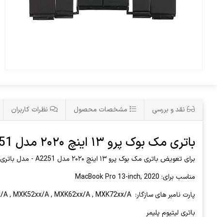
نقد و بررسی
مشخصات محصول
نظرات کاربران
باتری مک بوک پرو ۱۳ اینچ ۲۰۲۰ مدل A2251 - مدل باتری A1964
برای تعویض باتری مک بوک پرو ۱۳ اینچ ۲۰۲۰ مدل A2251 - مدل باتری A1964 و یا
مناسب برای: MacBook Pro 13-inch, 2020
پارت نامبر های سازگار: MXK32xx/A , MXK52xx/A , MXK62xx/A , MXK72xx/A
باتری لیتیوم پلیمر