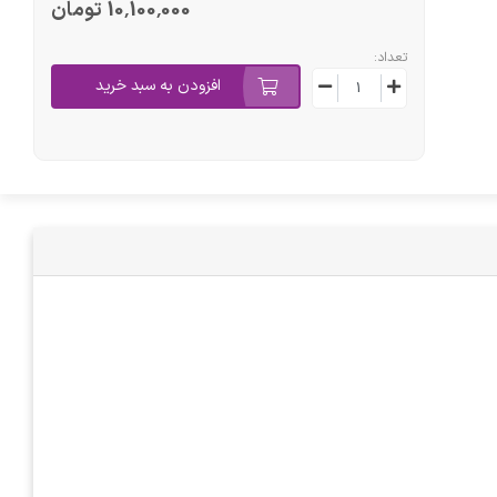
10٬100٬000 تومان
تعداد:
افزودن به سبد خرید