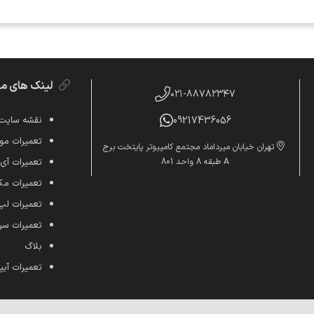
لینک های م
۰۲۱-۸۸۷۸۲۳۴۷
09217436056
نقشه سایت
تعمیرات موب
تهران خیابان میرداماد مجتمع کامپیوتر پایتخت برج
A طبقه 8 واحد 801
تعمیرات آی
تعمیرات م
تعمیرات لپ
تعمیرات س
بلاگ
تعمیرات آیپ