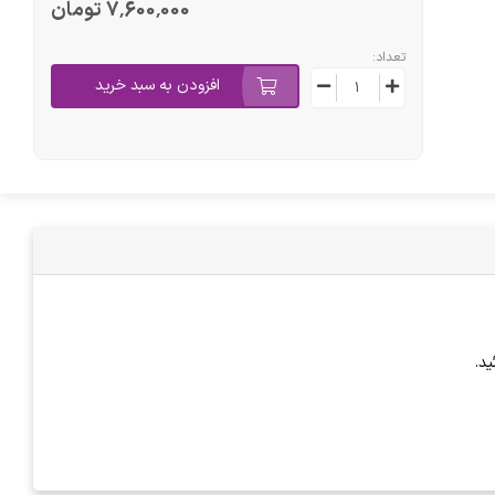
7٬600٬000 تومان
تعداد:
افزودن به سبد خرید
د.