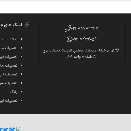
لینک های م
۰۲۱-۸۸۷۸۲۳۴۷
09217436056
نقشه سایت
تعمیرات موب
تهران خیابان میرداماد مجتمع کامپیوتر پایتخت برج
A طبقه 8 واحد 801
تعمیرات آی
تعمیرات م
تعمیرات لپ
تعمیرات س
بلاگ
تعمیرات آیپ