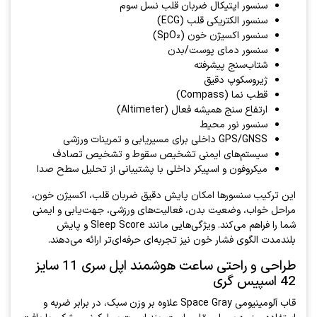
سنسور اپتیکال ضربان قلب نسل سوم
سنسور الکتریکی قلب (ECG)
سنسور اکسیژن خون (SpO₂)
سنسور دمای پوست/بدن
شتاب‌سنج پیشرفته
ژیروسکوپ دقیق
قطب نما (Compass)
ارتفاع سنج همیشه فعال (Altimeter)
سنسور نور محیط
GPS/GNSS داخلی برای مسیر‌یابی و تمرینات ورزشی
سیستم‌های ایمنی تشخیص سقوط و تشخیص تصادف
میکروفون و اسپیکر داخلی با پشتیبانی از تحلیل سطح صدا
این ترکیب سنسورها امکان پایش دقیق ضربان قلب، اکسیژن خون،
مراحل خواب، وضعیت بدن، فعالیت‌های ورزشی، جهت‌یابی و ایمنی
شما را فراهم می‌کند. ویژگی‌هایی مانند Sleep Score و پایش
بلندمدت الگوی فشار خون نیز تجربه‌ای حرفه‌ای‌تر ارائه می‌دهند.
طراحی و راحتی ساعت هوشمند اپل سری 11 سایز
42 اسپیس گری
قاب آلومینیومی Space Gray علاوه بر وزن سبک، در برابر ضربه و