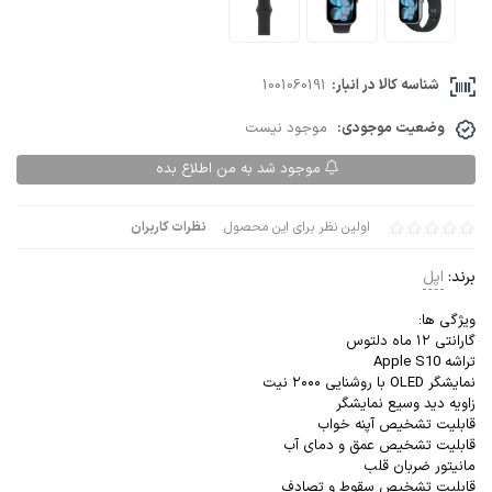
شناسه کالا در انبار:
1001060191
وضعیت موجودی:
موجود نیست
موجود شد به من اطلاع بده
اولین نظر برای این محصول
نظرات کاربران
برند:
اپل
ویژگی ها:
گارانتی ۱۲ ماه دلتوس
تراشه Apple S10
نمایشگر OLED با روشنایی ۲۰۰۰ نیت
زاویه دید وسیع نمایشگر
قابلیت تشخیص آپنه خواب
قابلیت تشخیص عمق و دمای آب
مانیتور ضربان قلب
قابلیت تشخیص سقوط و تصادف