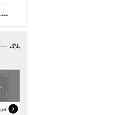
500٬000 
بلاگ
‹
تعمیرات آیپد مینی 6
آموز