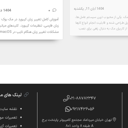
1404 آبان 11, یکشنبه
0
1404 دی 9, سه‌شنبه
ک، یکی از محبوب ترین سیستم عامل ها،
آموزش کامل تغییر زبان کیبورد در مک بوک؛ 
 طراحی شده و قابلیت انجام انواع کارها
زبان فارسی، تنظیمات کیبورد، کلیدهای میانب
ی از کاربران مک به دنبال راهی برای نصب
مشکلات تغییر زبان هنگام تایپ در macOS.
د هستند تا بتوانند از آن در نرم افزارهای
 کنند. یکی از ویژگی های جذاب مک،
جزئیات
فونت های متنوع از جمله فونت های
جزئیات
 این مقاله، نحوه نصب فونت در مک را
تا کاربران بتوانند به راحتی فونت های
 کرده و در برنامه های خود استفاده کنند.
ه و کاربردی، تجربه کاربری شما را بهبود می
استفاده از طرح های شخصی سازی شده را
ا ما همراه باشید تا این روش را یاد
لینک های م
۰۲۱-۸۸۷۸۲۳۴۷
09217436056
نقشه سایت
تعمیرات موب
تهران خیابان میرداماد مجتمع کامپیوتر پایتخت برج
A طبقه 8 واحد 801
تعمیرات آی