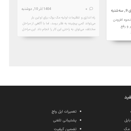
0
1404 آذر 10, دوشنبه
راه اندازی و تنظیمات اولیه مک بوک برای اولین بار
نحوه افزودن
می‌تواند کمی پیچیده به نظر برسد، اما با آگاهی از مراحل
کار
ر و رفع
مختلف، می‌توان به راحتی این کار را انجام داد. این مراحل
شر
شامل تنظیمات اولیه سیستم ‌عامل macOS، اتصال به
کی
اینترنت، تنظیم حساب کاربری و انتخاب ناحیه زمانی و
این
جزئیات
بسیاری از کارهای دیگر است که باعث می‌شود استفاده از
هم
مک بوک به راحتی شروع شود. در این مقاله به طور کامل
تمام مراحل راه اندازی مک بوک و تنظیمات اولیه مک بوک
را به شما توضیح خواهیم داد تا تجربه‌ای راحت و بدون
مح
دغدغه داشته باشید.
کا
از
با
دا
کن
فید
6 صحبت کنیم. با ما همراه باشید.
تعمیرات اپل واچ
ایل
پشتیبانی تلفنی
 مک
تضمین کیفیت