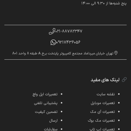
پنج شنبه‌ها از ۹:۳۰ الی ۱۴:۰۰
۰۲۱-۸۸۷۸۲۳۴۷
09217436056
تهران خیابان میرداماد مجتمع کامپیوتر پایتخت برج A طبقه 8 واحد 801
لینک های مفید
نقشه سایت
تعمیرات اپل واچ
تعمیرات موبایل
پشتیبانی تلفنی
تعمیرات آی مک
تضمین کیفیت
تعمیرات مک بوک
ارسال
تعمیرات لپ تاپ
سفارشات