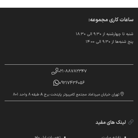
ساعات کاری مجموعه:
شنبه تا چهارشنبه از ۹:۳۰ الی ۱۸:۳۰
پنج شنبه‌ها از ۹:۳۰ الی ۱۴:۰۰
۰۲۱-۸۸۷۸۲۳۴۷
09217436056
تهران خیابان میرداماد مجتمع کامپیوتر پایتخت برج A طبقه 8 واحد 801
لینک های مفید
نقشه سایت
تعمیرات اپل واچ