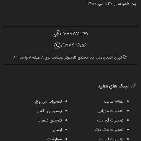
پنج شنبه‌ها از ۹:۳۰ الی ۱۴:۰۰
۰۲۱-۸۸۷۸۲۳۴۷
09217436056
تهران خیابان میرداماد مجتمع کامپیوتر پایتخت برج A طبقه 8 واحد 801
لینک های مفید
نقشه سایت
تعمیرات اپل واچ
تعمیرات موبایل
پشتیبانی تلفنی
تعمیرات آی مک
تضمین کیفیت
تعمیرات مک بوک
ارسال
تعمیرات لپ تاپ
سفارشات