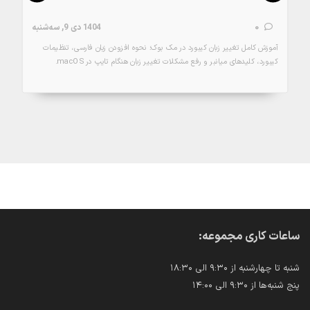
0
1404 دی 9, سه‌شنبه
آموزش کامل تغییر زبان کیبورد در مک بوک؛ نحوه افزودن زبان فارسی، تنظیمات
کیبورد، کلیدهای میانبر و رفع مشکلات تغییر زبان هنگام تایپ در macOS.
جزئیات
ساعات کاری مجموعه:
شنبه تا چهارشنبه از ۹:۳۰ الی ۱۸:۳۰
پنج شنبه‌ها از ۹:۳۰ الی ۱۴:۰۰