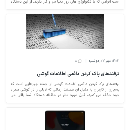
است افرادی که با تکنولوژی های روز دنیا سر و کار دارند، از این دستگاه
به عنوان اصلی ترین ابزار بهره برده و از کیفیت آن لذت ببرند. با این
حال، آی مک نیز مانند بسیاری از وسایل و ابزار الکترونیکی دیگر، در
معرض آسیب ها و خطرات احتمالی قرار داشته و نیاز به یک سری
اقدامات در زمینه تعمیرات آی مک 24 اینچ M1 2022 و یا تعویض
قطعات دستگاه توسط نیروهای متخصص در این زمینه دارد.
0
|
1403 مهر 23, دوشنبه
ترفندهای پاک کردن دائمی اطلاعات گوشی
ترفندهای پاک کردن دائمی اطلاعات گوشی از جمله چیزهایی است که
بسیاری از کاربران به دنبال آن هستند. زمانی که فایلی را در گوشی همراه
خود حذف می کنید، فایل مورد نظر در حافظه دستگاه شما باقی می
ماند تا زمانی که بخواهید که آن را با داده های جدید جایگزین کنید.
همین موضوع باعث نگرانی افرادی شده است که می خواهند گوشی
خود را بفروشند. چرا که به راحتی می توان با نرم افزارهای خاصی تمام
اطلاعات پاک شده را ریکاوری کرد. به همین دلیل افراد به دنبال راه حلی
هستند تا اطلاعات به طور کامل پاک شوند و به هیچ عنوان نتوان مجددا
آن ها را برگرداند. در این مطلب قصد داریم ترفندهای پاک کردن دائمی