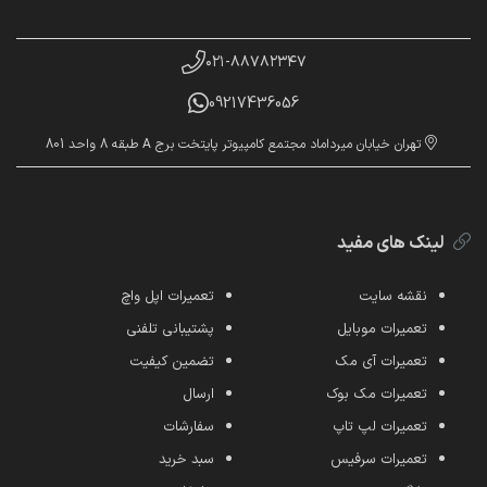
۰۲۱-۸۸۷۸۲۳۴۷
09217436056
تهران خیابان میرداماد مجتمع کامپیوتر پایتخت برج A طبقه 8 واحد 801
لینک های مفید
نقشه سایت
تعمیرات اپل واچ
تعمیرات موبایل
پشتیبانی تلفنی
تعمیرات آی مک
تضمین کیفیت
تعمیرات مک بوک
ارسال
تعمیرات لپ تاپ
سفارشات
تعمیرات سرفیس
سبد خرید