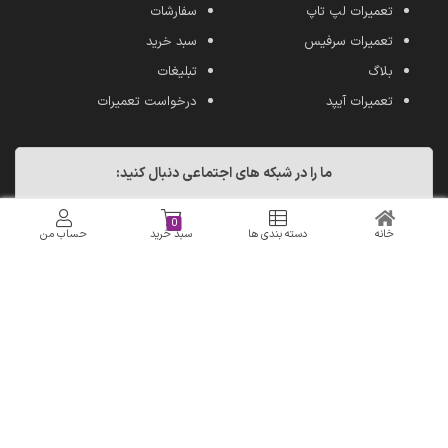
تعمیرات لپ تاپ
سفارشات
تعمیرات سرفیس
سبد خرید
بلاگ
تبلیغات
تعمیرات آیپد
درخواست تعمیرات
ما را در شبکه های اجتماعی دنبال کنید:
0
خانه
دسته بندی ها
سبد خرید
حساب من
کلیه حقوق مادی ومعنوی ، تصاویر و محتوای متنی متعلق به دلتوس می باشد.
farapayam.com
طراحی و توسعه توسط