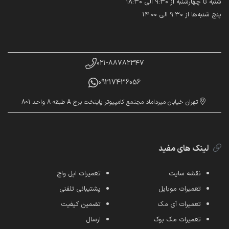
شنبه تا چهارشنبه از ۹:۳۰ الی ۱۸:۳۰
پنج شنبه‌ها از ۹:۳۰ الی ۱۴:۰۰
۰۲۱-۸۸۷۸۲۳۴۷
09217436056
تهران خیابان میرداماد مجتمع کامپیوتر پایتخت برج A طبقه 8 واحد 801
لینک های مفید
نقشه سایت
تعمیرات اپل واچ
تعمیرات موبایل
پشتیبانی تلفنی
تعمیرات آی مک
تضمین کیفیت
تعمیرات مک بوک
ارسال