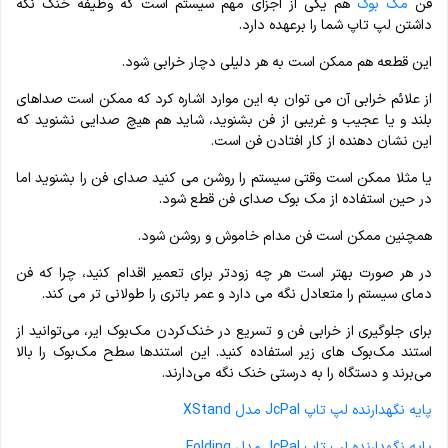
فن
مک بوک
هم یکی از اجزای مهم سیستم است که وظیفه خنک نگه
داشتن لپ تاپ شما را برعهده دارد.
این قطعه هم ممکن است به هر دلیلی دچار خرابی شود.
از علائم خرابی آن می توان به این موارد اشاره کرد که ممکن است صداهای
بلند و یا عجیب و غریبی از فن بشنوید، شاید هم هیچ صدایی نشنوید که
این نشان دهنده از کار افتادن فن است.
یا مثلا ممکن است وقتی سیستم را روشن می کنید صدای فن را بشنوید اما
در حین استفاده از مک بوک صدای فن قطع شود.
همچنین ممکن است فن مدام خاموش و روشن شود.
در هر صورت بهتر است هر چه زودتر برای تعمیر اقدام کنید، چرا که فن
دمای سیستم را متعادل نگه می دارد و عمر باتری را طولانی تر می کند.
برای جلوگیری از خرابی فن و تسریع در خنک‌کردن مک‌بوک ایر، می‌توانید از
استند مک‌بوک های زیر استفاده کنید. این استندها سطح مک‌بوک را بالا
می‌برند و دستگاه را به درستی خنک نگه می‌دارند.
پایه نگهدارنده لپ تاپ JcPal مدل XStand
پایه نگهدارنده لپ تاپ JcPal مدل Folding