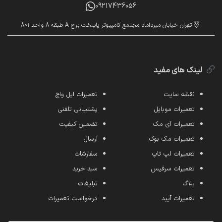
09217436056
تهران خیابان میرداماد مجتمع کامپیوتر پایتخت برج A طبقه 8 واحد 801
لینک های مفید
نقشه سایت
تعمیرات اپل واچ
تعمیرات موبایل
پشتیبانی تلفنی
تعمیرات آی مک
تضمین کیفیت
تعمیرات مک بوک
ارسال
تعمیرات لپ تاپ
سفارشات
تعمیرات سرفیس
سبد خرید
بلاگ
تبلیغات
تعمیرات آیپد
درخواست تعمیرات