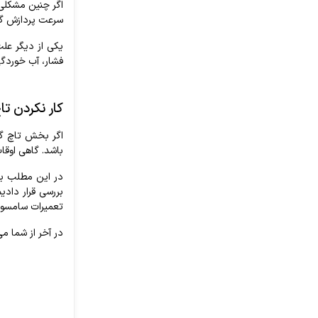
اگر
چنین
مشکلی
سرعت
پردازش
گ
یکی
از
دیگر
علت
فشار،
آب
خوردگ
کار
نکردن
تا
اگر
بخش
تاچ
گ
باشد
.
گاهی
اوقا
در
این
مطلب
ب
بررسی
قرار
دادیم
تعمیرات
سامسو
در
آخر
از
شما
می