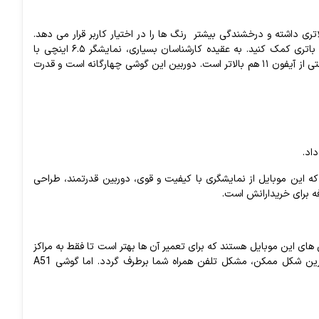
اتری
داشته
و
درخشندگی
بیشتر
رنگ‌
ها
را
در
اختیار
کاربر
قرار
می
دهد
.
باتری
کمک
کنید
.
به
عقیده
کارشناسان
بسیاری،
نمایشگر
۶.۵
اینچی
با
تی
از
آیفون
۱۱
هم
بالاتر
است
.
دوربین
این
گوشی
چهارگانه
است
و
قدرت
داد
.
که
این
موبایل
از
نمایشگری
با
کیفیت
و
قوی،
دوربین
قدرتمند،
طراحی
ه
برای
خریدارانش
است
.
های
این
موبایل
هستند
که
برای
تعمیر
آن
ها
بهتر
است
تا
فقط
به
مراکز
ین
شکل
ممکن،
مشکل
تلفن
همراه
شما
برطرف
گردد
.
اما
گوشی
A51