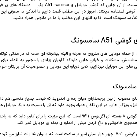
تند
.
از
آن
جایی
که
گوشی
موبایل
A51 samsung
یکی
از
دستگاه
های
پر
فر
گوشی
استفاده
می
کنند،
امروز
در
این
مطلب
قصد
داریم
تا
اندکی
به
معرفی
این
۵
سامسونگ
است،
تا
به
انتهای
این
مطلب
با
ما
در
دلتوس
همراه
باشید
.
گوشی
A51
سامسونگ
،
از
جمله
موبایل
های
مقرون
به
صرفه
و
البته
پیشرفته
ای
است
که
در
مدتی
کوتاه
تایانش،
مشکلات
و
خرابی
هایی
دارد
که
کاربران
زیادی
را
مجبور
به
اقدام
برای
ی
های
این
موبایل
بپردازیم،
کمی
درباره
این
موبایل
و
خصوصیات
آن
برایتان
خواه
سامسونگ
ای
محبوب
از
بین
پرچمداران
میان
رده
ی
اندروید
که
قیمت
بسیار
مناسبی
هم
دار
بل،
ویژگی
هایی
در
این
تلفن
همراه
وجود
دارد
که
آن
را
نسبت
به
دیگر
موبایل
ها
گوشی
۸
هسته‌
ای
اگزینوس
۹۶۱۱
است
که
این
مزیت
را
برای
کاربر
دارد
که
به
راحت
مچون
خاموشی
و
داغ
کردن
بیش
از
اندازه
ی
بدنه
ی
موبایل
نمی
کند
.
گوشی
A51
،
چهار
هزار
میلی
آمپر
بر
ساعت
است
که
با
توان
۱۵
وات
شارژ
می‌
گردد