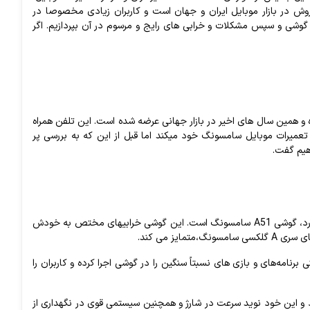
وش
در
بازار
موبایل
ایران
و
جهان
است
و
کاربران
زیادی
مخصوصا
در
گوشی
و
سپس
مشکلات
و
خرابی
های
رایج
و
مرسوم
در
آن
بپردازیم
.
اگر
و
همین
سال
های
اخیر
در
بازار
جهانی
عرضه
شده
است
.
این
تلفن
همراه
تعمیرات
موبایل
سامسونگ
خود
می
کند
اما
قبل
از
این
که
به
بررسی
پر
یم
گفت
.
د،
گوشی
A51
سامسونگ
است
.
این
گوشی
خرابی
های
مختص
به
خودش
ی
سری
A
گلکسی
سامسونگ،
متمایز
می
کند‌
.
ی
برنامه‌های
و
بازی‌
های
نسبتاً
سنگین
را
در
گوشی
اجرا
کرده
و
کاربران
را
و
این
خود
نوید
سرعت
در
شارژ
و
همچنین
سیستمی
قوی
در
نگهداری
از