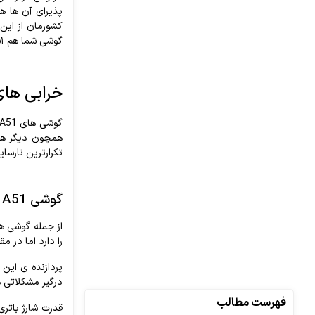
پذیرای
آن
ها
هس
کشورمان
از
این
گوشی
شما
هم
A
۱
خرابی
های
گوشی
های
A51
همچون
دیگر
هم
تکرارترین
نارسای
گوشی
A51
از
جمله
گوشی
ه
را
دارد
اما
در
مقا
پردازنده
ی
این
درگیر
مشکلاتی
ه
فهرست مطالب
قدرت
شارژ
باتری