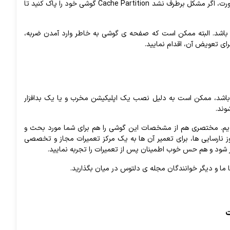
رت،
اگر
مشکل
برطرف
نشد
Cache Partition
گوشی
خود
را
پاک
کنید
تا
باشد
.
البته
ممکن
است
که
صفحه
ی
گوشی
به
خاطر
وارد
آمدن
ضربه،
رای
تعویض
آن،
اقدام
نمایید
.
باشد،
ممکن
است
به
دلیل
نصب
یک
اپلیکیشن
مخرب
و
یا
یک
بدافزار
وند‌‌
.
یم
.
مختصری
هم
از
مشخصات
این
گوشی
را
هم
برای
شما
مورد
بحث
و
ز
نارسایی
ها،
برای
تعمیر
آن
ها
به
یک
مرکز
تعمیرات
مجاز
و
تخصصی
شود
و
هم
حس
خوب
اطمینان
پس
از
تعمیرات
را
تجربه
نمایید‌
.
ا
ما
و
دیگر
خوانندگان
مجله
ی
دلتوس
در
میان
بگذارید.
ت