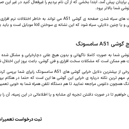
برایتان
پیش
آمد،
ابتدا
بخشی
که
از
آن
نام
بردیم
را
غیر
فعال
کنید
در
غیر
این
صو
وشی
شما
بالاتر
برود
.
های
سیاه
شدن
صفحه
ی
گوشی
A51
می
تواند
به
خاطر
اختلالات
نرم
افزاری
ی
و
یا
چنین
دلایلی،
سیاه
شود
که
این
نشانه
ی
سوختن
lcd
موبایل
است
و
باید
ب
چ
گوشی
A51
سامسونگ
وشی
شما
به
صورت
کاملا
ناگهانی
و
بدون
هیچ
علتی
دچار
خرابی
و
مشکل
شده
ت
هم
ممکن
است
که
مشکلات
سخت
افزاری
و
فنی
گوشی،
باعث
برو
ز
این
اختلال
ش
رخی
از
بیشترین
دلایل
خرابی
گوشی
های
A51
سامسونگ
را
برای
شما
بررسی
کرد
.
مهم
ترین
نکته
درباره
ی
خرابی
این
گوشی
ها
این
است
که
حتم
ا
در
هنگام
برو
نگ
همچون
دلتوس
مراجعه
نمایید
تا
هم
دستگاه
تلفن
همراه
شما
به
خوبی
تعمیر
خواهیم
تا
در
صورت
داشتن
تجربه
ای
مشابه
و
یا
اطلاعاتی
در
این
زمینه،
آن
را
ب
ثبت درخواست تعمیرا