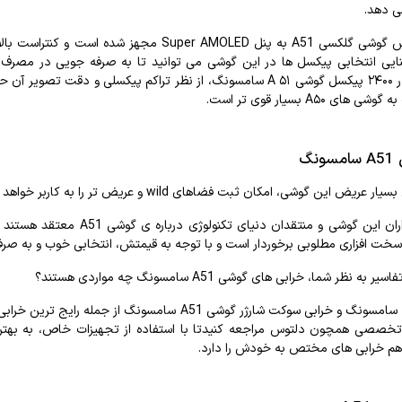
ی
دهد
.
ش
گوشی
گلکسی
A51
به
پنل
Super AMOLED
مجهز
شده
است
و
کنتراست
بال
ایی
انتخابی
پیکسل‌
ها
در
این
گوشی
می
توانید
تا
به
صرفه
جویی
در
مصرف
۲۴۰۰
پیکسل
گوشی
۵۱
A
سامسونگ،
از
نظر
تراکم
پیکسلی
و
دقت
تصویر
آن
ح
به
گوشی
های
A
۵۰
بسیار
قوی‌
تر
است
.
نگ
بسیار
عریض
این
گوشی،
امکان
ثبت
فضاهای
wild و
عریض
تر
را
به
کاربر
خواهد
ران
این
گوشی
و
منتقدان
دنیای
تکنولوژی
درباره
ی
گوشی
A51
معتقد
هستند
سخت
افزاری
مطلوبی
برخوردار
است
و
با
توجه
به
قیمتش،
انتخابی
خوب
و
به
صرف
فاسیر
به
نظر
شما،
خرابی
های
گوشی
A51
سامسونگ
چه
مواردی
هستند؟
سامسونگ
و
خرابی
سوکت
شارژر
گوشی
A51
سامسونگ
از
جمله
رایج
ترین
خرابی
خصصی
همچون
دلتوس
مراجعه
کنید
تا
با
استفاده
از
تجهیزات
خاص،
به
بهتر
هم
خرابی
های
مختص
به
خودش
را
دارد
.