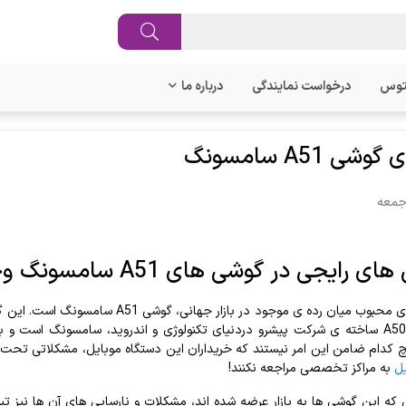
توس
درخواست نمایندگی
درباره ما
ی A51 سامسونگ
های
رایجی
در
گوشی
های
A51
سامسونگ
وج
ی
محبوب
میان
رده
ی
موجود
در
بازار
جهانی،
گوشی
A51
سامسونگ
است
.
این
گ
ساخته
ی
شرکت
پیشرو
در
دنیای
تکنولوژی
و
اندروید،
سامسونگ
است
و
ب
چ
کدام
ضامن
این
امر
نیستند
که
خریداران
این
دستگاه
موبایل،
مشکلاتی
تحت
یل
به
مراکز
تخصصی
مراجعه
نکنند
!
که
این
گوشی
ها
به
بازار
عرضه
شده
اند،
مشکلات
و
نارسایی
های
آن
ها
نیز
تب