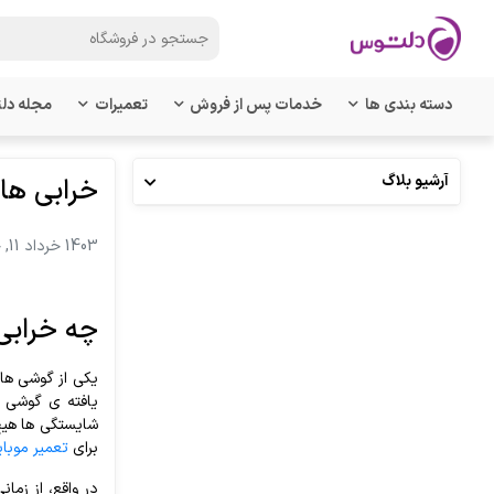
دسته بندی ها
خدمات پس از فروش
تعمیرات
مجله دل
آرشیو بلاگ
خرابی های گوش
1403 خرداد 11, جمعه
چه
خرابی
یکی
از
گوشی
ها
یافته
ی
گوشی
A50
شایستگی
ها
هی
برای
تعمیر موبا
در
واقع،
از
زمانی