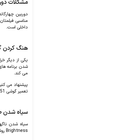
مشکلات
دور
دوربین
چهارگانه
مناسبی فیلمتان 
داخلی
است
.
هنگ
کردن
گ
یکی
از
دیگر
خرا
شدن
برنامه
های
می
کند
.
پیشنهاد
می‌
کنی
تعمیر
گوشی
A51
سیاه
شدن
ص
سیاه
شدن
ناگه
Brightness
رو