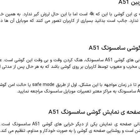
بین
A51
ی
این
گوشی
با
این
که
4k
است
اما
با
این
حال
لرزش
گیر
ندارد
.
به
همین
خا
ندارد
.
جالب
است
بدانید
بسیا
ری
از
کاربران
تصور
می
کنند
که
موبایل
آن
ها
دچ
وشی
سامسونگ
A51
بی
های
گوشی
A51
سامسونگ،
هنگ
کردن
وقت
و
بی
وقت
این
گوشی
است
.
ع
مخرب
و
معیوب
توسط
کاربران
بر
روی
گوشی
باشد
که
به
هر
حال
پس
از
مدتی
ا
م
تا
در
زمان
مواجهه
با
این
مشکل،
اول
از
طریق
safe mode
یا
حالت
امن
گوش
سامسونگ
به
مراکز
معتبر
تعمیرات
موبایل
سامسونگ
مراجعه
نمایید
.
فحه
ی
نمایش
گوشی
سامسونگ
A51
انی
صفحه
ی
نمایش
یکی
از
دیگر
خرابی
های
گوشی
A51
سامسونگ
است
.
شن
است
و
روشنایی
صفحه
ی
گوشی
را
به
صورت
خودکار
و
مداوم،
تنظیم
می
کند
.