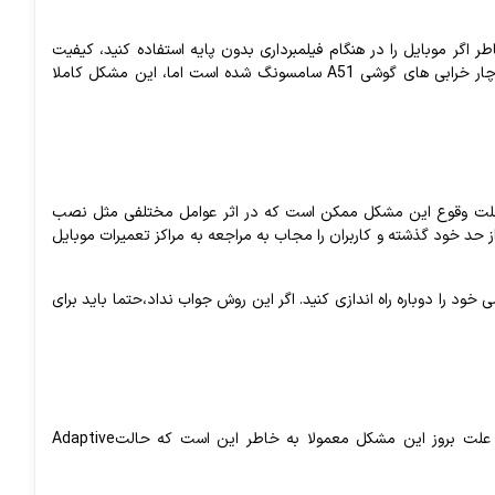
طر
اگر
موبایل
را
در
هنگام
فیلمبرداری
بدون
پایه
استفاده کنید
، کیفیت
ار
خرابی
های
گوشی
A51
سامسونگ
شده
است
اما،
این
مشکل
کاملا
لت
وقوع
این
مشکل
ممکن
است
که
در
اثر
عوامل
مختلفی
مثل
نصب
ز
حد
خود
گذشته
و
کاربران
را
مجاب
به
مراجعه
به
مراکز
تعمیرات
موبایل
ی
خود
را
دوباره
راه
اندازی
کنید
.
اگر
این
روش
جواب
نداد،
حتما
باید
برای
علت
بروز
این
مشکل
معمولا
به
خاطر
این
است
که
حالت
Adaptive