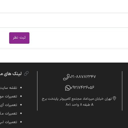
ثبت نظر
لینک های م
۰۲۱-۸۸۷۸۲۳۴۷
09217436056
نقشه سایت
تعمیرات موب
تهران خیابان میرداماد مجتمع کامپیوتر پایتخت برج
A طبقه 8 واحد 801
تعمیرات آی
تعمیرات م
تعمیرات لپ