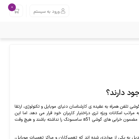
0
ورود به سیستم
ود دارند؟
وشی
تلفن
همراه
به
عقیده
ی
ک
ا
رشناسان
دنیای
موبایل
و
تکنولوژی،
ارتقا
ه
مراتب
امکانات
ویژه
تری
در
اختیار
کاربران
خود
قرار
می
دهد
.
اما
این
مضمون
خرابی
های
گوشی
a51
سامسونگ
را
نداشته
باشند
و
هیچ
وقت
دیل
به
یکی
از
مواردی
شده
اند
که
تعمیرکاران
و
مراکز
تعمیرات
موبایل،