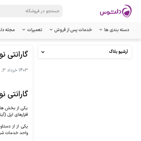
دسته بندی ها
خدمات پس از فروش
تعمیرات
مجله دل
آرشیو بلاگ
گارانتی 
1403 خرداد 3, پنجشنبه
گارانتی 
یکی از بخش های
افزارها
ی
اپل (آیتو
یکی از از دستا
واحد خدمات شرک