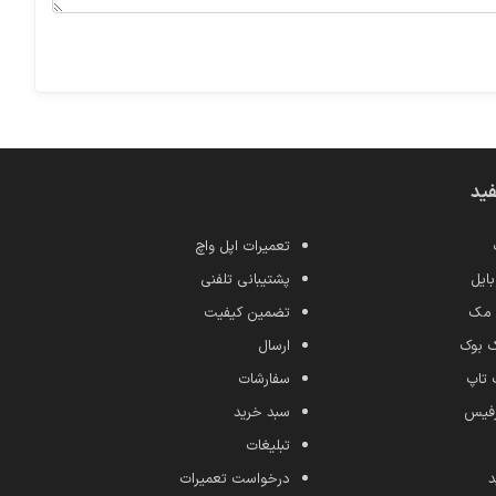
فید
تعمیرات اپل واچ
ایل
پشتیبانی تلفنی
 مک
تضمین کیفیت
ک بوک
ارسال
 تاپ
سفارشات
رفیس
سبد خرید
تبلیغات
د
درخواست تعمیرات