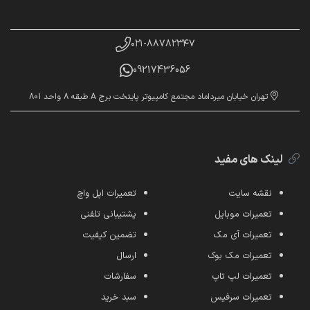
۰۲۱-۸۸۷۸۲۳۴۷
09217436056
تهران خیابان میرداماد مجتمع کامپیوتر پایتخت برج A طبقه 8 واحد 801
لینک های مفید
نقشه سایت
تعمیرات اپل واچ
تعمیرات موبایل
پشتیبانی تلفنی
تعمیرات آی مک
تضمین کیفیت
تعمیرات مک بوک
ارسال
تعمیرات لپ تاپ
سفارشات
تعمیرات سرفیس
سبد خرید