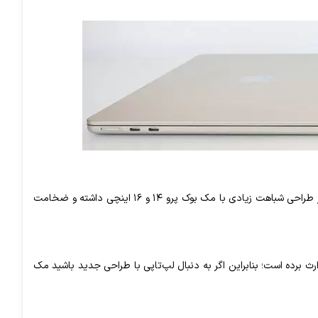
مک بوک ایر M1 مانند دیگر لپ‌تاپ‌های قبلی اپل طراحی مخروطی دارد. مک بوک ایر M2 از نظر طراحی شباهت زیادی با مک بوک پرو ۱۴ و ۱۶ اینچی داشته و ضخامت
سل‌های قبل و لپ‌تاپ‌هایی که از سال ۲۰۱۸ تولید شده‌اند به ارث برده است؛ بنابراین اگر به دنبال لپ‌تاپی با طراحی جدید باشید مک