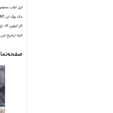
اپل اغلب محصولا
مک بوک ایر M1 و M2 نیز این دو رنگ را دارند. M2 در رنگ‌های midnight و starlight عرضه‌شده است.
اگر آیفون ۱۴، اپل واچ سری ۸، آیپد مینی و آیپد ایر با رنگ‌های midnight و starlight دارید با خرید M2 می‌توانید آن‌ها را با هم ست کنید.
البته ترجیح این
صفحه‌نمایش M2 بزرگ‌تر و م