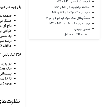
تفاوت تراشه‌های M1 و M2
با وجود طراحی‌ه
حافظه یکپارچه در M1 و M2
دوربین مک بوک ایر M1 و M2
صفحه‌نمایش رتینا ne
بلندگوهای مک بوک ایر ام ۱ و ام ۲
حسگر نو
پورت‌های مک بوک ایر M1 و M2
تاچ آی دی h ID
سخن پایانی
طراحی ب
سؤالات متداول
پد لمسی
تراشه سیلیکونی
حافظه SSD:
۲۵۶ گیگابایتی، ۵۱۲ گیگابایتی، ۱ ترابایتی و ۲ ترابایتی
دو پورت USB و Thunderbolt ۴
جک هدفون ۳.۵ میل
پشتیبانی ا
تا ۱۸ ساعت عمر باتری
عرضه‌شده
تفاوت‌های اساس