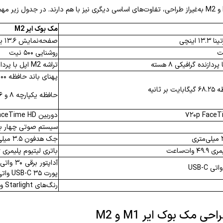
مک بوک ایر
M2
اینچی
صفحه‌نمایش ۱۳.۶ یا ۱۵.۳ اینچی liquid retina
روشنایی ۵۰۰ نیت
تراشه M2 اپل با پردازنده گرافیکی تا ۱۰ هسته
پهنای باند حافظه ۱۰۰ گیگابایت بر ثانیه
 ثانیه
حافظه یکپارچه ۸ و ۱۶ و ۲۴ گیگابایت
دوربین ۱۰۸۰p FaceTime HD
سیستم صوتی چهار بل
جک هدفون ۳.۵ میلی‌متری با پشتیبانی از هدفون‌های امپدانس بالا
وات‌ساعت
باتری لیتیوم پلیمری ۵۲.۶ وات‌ساعت
پورت ۳۵ USB-C واتی در مدل‌های ۱۰ هسته‌ای
رنگ‌های Starlight و Midnight (کرم و آبی تیره)
ی مک بوک ایر M1 و M2