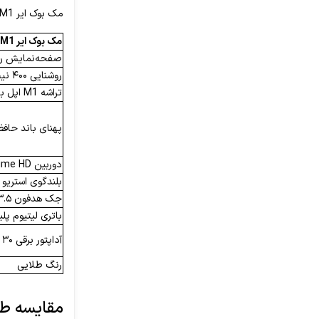
مک بوک ایر M1 و M2 به‌غیراز طراحی، تفاوت‌های اساسی دیگری نیز با هم دارند. در جدول زیر مهم‌ترین آن‌ها را می‌بینیم.
مک بوک ایر
M1
صفحه‌نمایش رتینا ۱۳.۳ 
روشنایی ۴۰۰ نیت
تراشه M1 اپل با پردازنده گرافیکی ۸ هسته
پهنای باند حافظه ۶۸.۲۵ گیگابایت بر
دوربین ۷۲۰p FaceTime HD
بلندگوی استریو
جک هدفون ۳.۵ میلی‌متری
باتری لیتیوم پلیمری ۴۹.۹ 
آداپتور برقی ۳۰ واتی USB-C
رنگ طلایی
مقایسه طراح