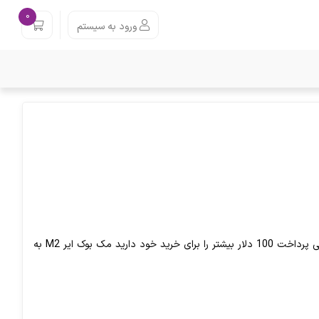
0
ورود به سیستم
در همین ابتدا از مقاله مقایسه مک بوک ایر M1 و مک بوک ایر M2 به شما میگوییم، اگر توانایی پرداخت 100 دلار بیشتر را برای خرید خود دارید مک بوک ایر M2 به