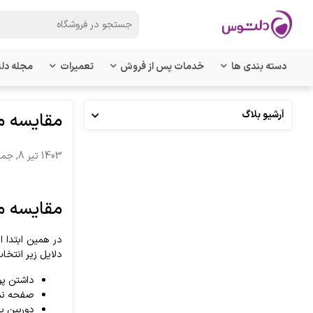
دسته بندی ها
خدمات پس از فروش
تعمیرات
مجله دل
آرشیو بلاگ
مقایسه مک بوک ای
1403 تیر 8, جمعه
مقایسه مک بوک ای
دلایل زیر انتخا
داشتن پو
صفحه نم
دوربین به