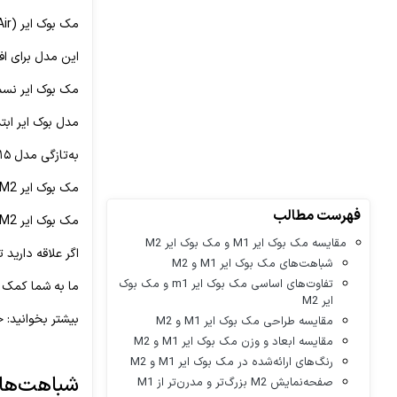
مک بوک ایر (MacBook Air) یکی از مدل‌های لپ‌تاپ شرکت اپل است.
این مدل برای اف
مک بوک ایر نسبت به مدل‌های مک
مدل بوک ایر ابتدا با تراشه M1 و بعد از یک سال و ن
به‌تازگی مدل ۱۵ اینچ آن معرفی شده است.
مک بوک ایر M2 درواقع مدل ارتقا یافته مک بوک ایر M1 است.
فهرست مطالب
مک بوک ایر M2 از یک طراحی مجدد و کامل برخوردار است و چندین پیشرفت مهم و چشمگیر در آن دیده می‌شود.
مقایسه مک بوک ایر M1 و مک بوک ایر M2
اگر علاقه دارید 
شباهت‌های مک بوک ایر M1 و M2
تفاوت‌های اساسی مک بوک ایر m1 و مک بوک
ما به شما کمک م
ایر M2
بیشتر بخوانید: 
مقایسه طراحی مک بوک ایر M1 و M2
مقایسه ابعاد و وزن مک بوک ایر M1 و M2
رنگ‌های ارائه‌شده در مک بوک ایر M1 و M2
شباهت‌های م
صفحه‌نمایش M2 بزرگ‌تر و مدرن‌تر از M1