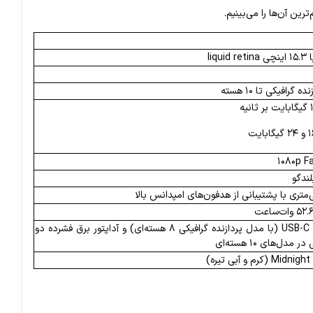
ندگو
آداپتور برقی ۳۰ واتی USB-C (با مدل پردازنده گرافیکی ۸ هسته‌ای) و آداپتور برق فشرده دو