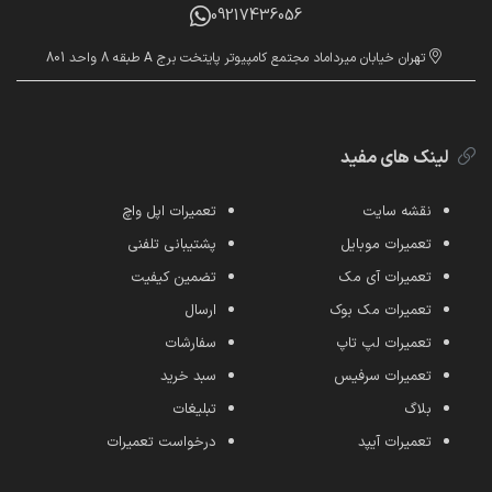
09217436056
تهران خیابان میرداماد مجتمع کامپیوتر پایتخت برج A طبقه 8 واحد 801
لینک های مفید
نقشه سایت
تعمیرات اپل واچ
تعمیرات موبایل
پشتیبانی تلفنی
تعمیرات آی مک
تضمین کیفیت
تعمیرات مک بوک
ارسال
تعمیرات لپ تاپ
سفارشات
تعمیرات سرفیس
سبد خرید
بلاگ
تبلیغات
تعمیرات آیپد
درخواست تعمیرات