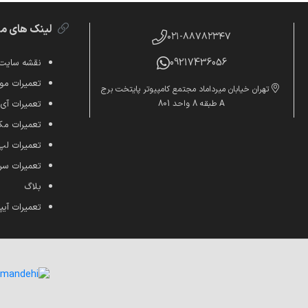
لینک های م
۰۲۱-۸۸۷۸۲۳۴۷
09217436056
نقشه سایت
تعمیرات موب
تهران خیابان میرداماد مجتمع کامپیوتر پایتخت برج
A طبقه 8 واحد 801
تعمیرات آی
تعمیرات م
تعمیرات لپ
تعمیرات س
بلاگ
تعمیرات آیپ