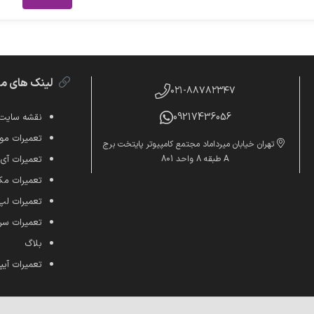
لینک های م
۰۲۱-۸۸۷۸۲۳۴۷
09217436056
نقشه سایت
تعمیرات موب
تهران خیابان میرداماد مجتمع کامپیوتر پایتخت برج
A طبقه 8 واحد 801
تعمیرات آی
تعمیرات م
تعمیرات لپ
تعمیرات س
بلاگ
تعمیرات آیپ