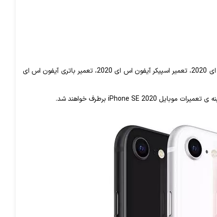
با این حال از میان این موارد، تعمیر مشکلات دوربین آیفون اس ای 2020، تعمیر برد آیفون اس ای 2020، تعمیر اسپیکر آیفون اس ای 2020، تعمیر باتری آیفون اس ای
iPhone S برطرف خواهند شد.