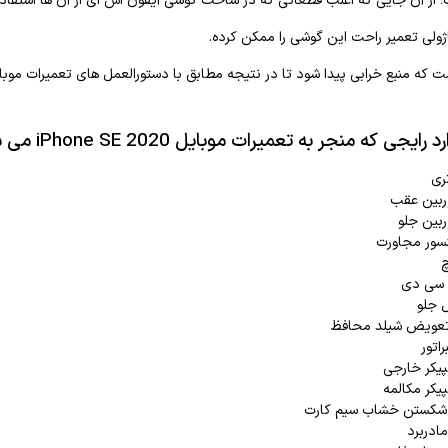
 از آن جایی که اغلب قطعاتی که در ساخت گوشی آیفون اس ای از آن ها استفاد
ولی تعمیر راحت این گوشی را ممکن کرده.
نبع خرابی پیدا شود تا در نتیجه مطابق با دستورالعمل های تعمیرات موبایل iPhone SE 2020 نارسایی های این گوشی تعمیر
که منجر به تعمیرات موبایل iPhone SE 2020 می شوند عبارتند از:
ری
ربین عقب
ربین جلو
سور مجاورت
چ
 سی دی
ل جلو
تعویض شیلد محافظ
راتور
پیکر خارجی
یکر مکالمه
 شکستن خشاب سیم کارت
دربرد