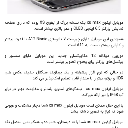
موبایل آیفون xs max یک نسخه بزرگ از آیفون XS بوده که دارای صفحه
نمایش بزرگتر 6.5 اینچی OLED و عمر باتری بیشتر است.
همچنین این موبایل دارای چیپست ۷ نانومتری A12 Bionic با قدرت بیشتر
و کارایی بیشتر نسبت به A11 است.
دوربین دوگانه 12 مگاپیکسلی جدید این موبایل دارای سنسور و
پیکسل‌های بزرگتر برای وضوح تصویر بیشتر است.
در حالی که نرم افزار پیشرفته و یک پردازنده سیگنال جدید، عکس های
HDR و پرتره بهتر را با مقدار قابل تنظیم امکان‎پذیر می کند.
موبایل آیفون xs max ، بلندگوهای استریو بلندتر و مقاومت بهتر در برابر
آب IP68 را نیز ارائه می‌کند.
با این حال ممکن است موبایل آیفون xs max شما دچار مشکلات و عیوبی
شود که نیاز به تعمیر داشته باشد.
موبایل آیفون xs max شما را به دوستان، خانواده و همکارانتان متصل نگه