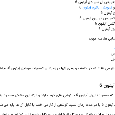
تعویض ال سی دی آیفون 6
و
تعویض باتری آیفون
6
 آیفون 6
 تعویض دوربین آیفون 6
لس آیفون 6
ژر آیفون 6
سایی ها، سه مورد:
لس
ژر
ی افتند که در ادامه درباره ی آنها در زمینه ی تعمیرات موبایل آیفون 6، بیشتر برایتان خواهیم گفت.
یفون 6
دارند و البته این مشکل محدود به مدلی خاص نمی شود؛ خرابی یا از کار افتادن شارژر این گوشی است.
فتند یا کابل آن ها پاره می شود.
با پرداخت هزینه ای نسبتا بالا، شارژر و سیم کابل را خریداری کرد اما می توان شارژر این دستگاه