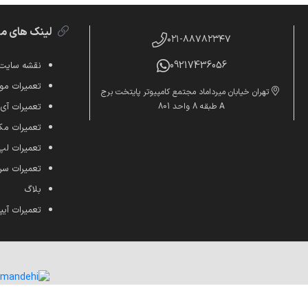
لینک های م
۰۲۱-۸۸۷۸۲۳۴۷
09217436056
نقشه سایت
تعمیرات موب
تهران خیابان میرداماد مجتمع کامپیوتر پایتخت برج
A طبقه 8 واحد 801
تعمیرات آی
تعمیرات م
تعمیرات لپ
تعمیرات س
بلاگ
تعمیرات آیپ