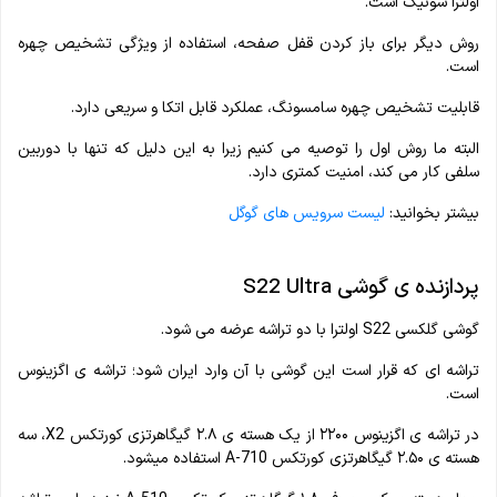
اولترا سونیک است.
روش دیگر برای باز کردن قفل صفحه، استفاده از ویژگی تشخیص چهره
است‌.
قابلیت تشخیص چهره سامسونگ، عملکرد قابل اتکا و سریعی دارد.
البته ما روش اول را توصیه می کنیم زیرا به این دلیل که تنها با دوربین
سلفی کار می‌ کند، امنیت کمتری دارد.
بیشتر بخوانید:
لیست سرویس های گوگل
پردازنده ی گوشی S22 Ultra
گوشی گلکسی S22 اولترا با دو تراشه عرضه می شود.
تراشه ای که قرار است این گوشی با آن وارد ایران شود؛ تراشه ی اگزینوس
است.
در تراشه ی اگزینوس ۲۲۰۰ از یک هسته ی ۲.۸ گیگاهرتزی کورتکس X2، سه
هسته ی ۲.۵۰ گیگاهرتزی کورتکس A-710 استفاده میشود.