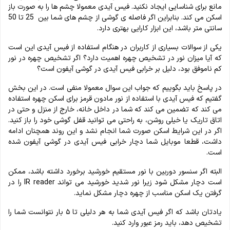
مانع برای شناسایی ایجاد نکنید. فیس آیدی معمولا چشم‌ ها را به صورت باز
اسکن می‌ کند. بنابراین اگر فاصله ی گوشی از چشم‌ های شما بین 25 تا 50
سانتی‌ متر باشد، این ابزار کارایی بهتری دارد.
یکی از سوالات بسیاری از کاربران در هنگام استفاده از فیس آیدی این است
که آیا میزان نور در تشخیص چهره اهمیت دارد؟ اگر تشخیص چهره در نور
کم ناموفق بود، دلیل بر خرابی فیس آیدی در گوشی آیفون است؟
در پاسخ باید بگوییم که جواب این سوال معمولا منفی است. در این بخش
گفتیم که فیس آیدی با استفاده از نور مادون قرمز برای اسکن چهره استفاده
می‌ کند که تضمین می کند که شما در داخل خانه، خارج از منزل و حتی در
اتاق تاریک یا خیلی روشن، به راحتی می توانید قفل گوشی خود را باز کنید.
اگر در این شرایط اسکن‌ صورت شما انجام نشد و این روند همچنان ادامه
داشت، قطعا موبایل شما دچار خرابی فیس آیدی در گوشی آیفون شده
است.
البته اگر سنسور دوربین با نور مستقیم خورشید برخورد داشته باشد، ممکن
است دچار مشکل شود زیرا نور شدید خورشید می‌ تواند IR reader را در
گرفتن یک اسکن مناسب از چهره دچار مشکل نماید.
یادتان باشد که اگر فیس آیدی شما به هر دلیلی تا ۵ بار نتوانست شما را
تشخیص دهد، باید رمز عبور وارد کنید.