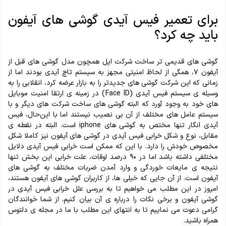
برای تعمیر فیس آیدی گوشی های آیفون
باید چه کرد؟
گوشی های قدیمی تر ساخت شرکت اپل همچون مدل گوشی های قبل از
آیفون ۷، همگی از لحاظ امنیتی مجهز به سیستم تاچ آیدی بودند اما از
زمانی که این شرکت گوشی های جدیدتر را به بازار عرضه کرد، انقلابی را به
وسیله ی سیستم فیس آیدی (Face ID) در زمینه ی ارتقا امنیت موبایل
های خود به وجود آورد که البته گوشی های ساخت شرکت های دیگر و با
سیستم عامل های مختلف از آن بی نصیب نیستند اما با این‌حال، فیس
آیدی انگار تنها مختص به گوشی های iphone است. البته در نقطه ی
مقابل، نوع و شکل خرابی فیس آیدی در گوشی های آیفون نیز کاملا شکل
مخصوص خودش را دارد. با این که ممکن است خرابی فیس آیدی دلایل
مختلفی داشته باشد اما در ۹۰ درصد اوقات، علت خرابی این بخش تنها
نتیجه ی مایعات خوردگی و‌ وارد آمدن ضربات مختلف به گوشی های
آیفون است. از آن جایی که خیلی ها، از کاربران گوشی های آیفون هستند،
امروز در این مطلب می خواهیم‌ تا به بررسی علل خرابی فیس آیدی در
گوشی آیفون و برخی نکات را درباره ی آن بیان کنیم. از شما خوانندگان
گرامی دعوت می نماییم تا به انتهای این مطلب با ما در مجله ی دلتوس
همراه باشید.