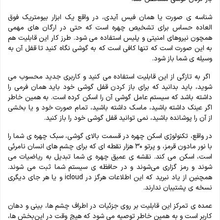
شناسه ی صورت یا همان فیس آیدی، در واقع یک ابزار بیومتریک فوق‌
العاده حساس برای تشخیص چهره است که حتی در ارگان های مهمی
همچون نیروهای امنیتی و پلیس استفاده می شود. طرز کار این قابلیت هم‌
به این‌ صورت است که تنها کافی است که به گوشی نگاه کنید تا قفل آن به
وسیله ی شما باز شود.
اگر به تازگی از این قابلیت استفاده می کنید و کاربری جدید محسوب می
شوید، باید بدانید که برای باز کردن قفل گوشی خود باید همان فرمی را
داشته باشد که سیستم عامل گوشی آن را اسکن‌ کرده است. به همین‌ خاطر
اگر عینک داشته باشید، ماسک داشته باشید، تمام صورت خود و یا بخشی
از آن را پوشانده باشید، نمی توانید قفل گوشی خود را باز کنید.
در واقع، تکنولوژی اسکن چهره در قسمت بالای گوشی، سبک چهره ی شما را
با نور مادون قرمز، و پرتو ۳۰ هزار نقطه‌ ای که برای چشم های انسان نامرئی
است، اسکن می‌ کند. نقشه ی عمیق چهره ی شما تبدیل به ریاضیات می
شوند و رمز گزاری می‌شوند و در حافظه ی سیستم شما ثبت می شوند.
همچنین از یاد نبرید که این اطلاعات هرگز در icloud و یا هر جای دیگری
نسخه ی پشتیبان ندارند.
عمده ی تمرکز این قابلیت بر روی جزئیات در اطراف چشم‌ ها، بینی و دهان
کاربر است و به همین خاطر توصیه می شود که هیچ وقت در این‌بخش ها،