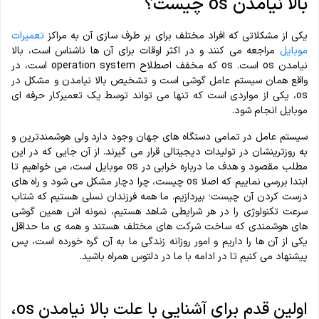
بالا نیامدن os چیست؟
یکی از مشکلاتی که افراد مختلف برای بر طرف سازی آن به مراکز
تعمیرات
موبایل
مراجعه می کنند و در اکثر اوقات برای آن ها ناشناس است، بالا
نیامدن os است‌. os که مخفف اصطلاح operation system است، در
واقع همان
سیستم عامل گوشی
است و تشخیص بالا نیامدن و مشکل در
os، یکی‌ از مواردی است که تنها می تواند توسط یک تعمیرکار حرفه ای
موبایل انجام شود.
سیستم عامل در تمامی دستگاه های جهان وجود دارد ولی هوشمندترین و
به روزترینشان در تولیدات دیجیتالی قرار می گیرند. از آن جایی که در این
مطلب مقصود‌ و هدف ما درباره خرابی در os موبایل است، می خواهیم تا
ابتدا بررسی نماییم که اصلا os چیست، چرا دچار مشکل می شود و راه های
درست کردن آن چیست؛ بپردازیم. ما همه فرزندان نسلی هستیم‌‌ که شتاب
سرعت تکنولوژی را در‌ هر شرایطی شاهد هستیم، نمونه اش همین گوشی
های هوشمندی که ساخت شرکت های مختلف هستند و همه ی ما حداقل
یکی از آن ها را داریم و امور روزانه زندگی‌ ما به آن گره خورده است، پس
پیشنهاد می کنیم تا در ادامه با ما در دلتوس همراه باشید.
اولین قدم‌ برای آشنایی با علت بالا نیامدن os،