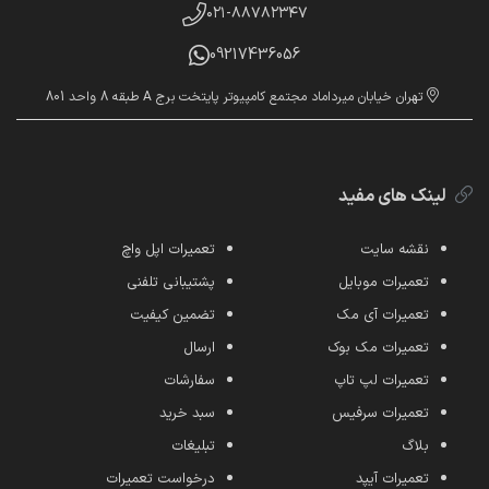
۰۲۱-۸۸۷۸۲۳۴۷
09217436056
تهران خیابان میرداماد مجتمع کامپیوتر پایتخت برج A طبقه 8 واحد 801
لینک های مفید
نقشه سایت
تعمیرات اپل واچ
تعمیرات موبایل
پشتیبانی تلفنی
تعمیرات آی مک
تضمین کیفیت
تعمیرات مک بوک
ارسال
تعمیرات لپ تاپ
سفارشات
تعمیرات سرفیس
سبد خرید
بلاگ
تبلیغات
تعمیرات آیپد
درخواست تعمیرات