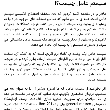
سیستم عامل چیست؟!
بالاتر و در مقدمه اشاره کردیم که os، مخفف اصطلاح انگلیسی سیستم
عامل است. همه ی ما می دانیم که تمامی دستگاه های موجود در دنیا به
پشتوانه ی وجود یک سیستم عامل کار می کنند. هر چه دستگاه ها جدیدتر
باشند، به تبع رسم پیشرفت تکنولوژی، قطعا os پیشرفته تری هم خواهند
داشت. دستگاه های دیجیتالی همچون: موبایل، لپ تاپ، تبلت، آیپد،
کامپیوتر و بسیاری از دیگر وسیله ها توسط یک سیستم عامل پشتیبانی می
شوند و دستورات سیستم را به وسیله آن انجام می دهند.
سیستم عامل یک برنامه ی کاملا نرم افزاری است که به کمک آن، سخت
افزار رایانه می تواند با نرم افزارهای سیستم ارتباط برقرار کرده و در نتیجه،
کار کند. در اهمیت os ها باید این نکته را بگوییم که بدون آن ها، برنامه
های سیستمی و نرم افزاری تقریبا بی فایده هستند. مهم ترین وظایف
سیستم عامل، مدیریت و کنترل سخت افزار و اجرای برنامه ها در یک‌
سیستم است.
اگر بخواهیم از سیستم عامل که ما امروزه بیشتر آن را به عنوان os می
شناسیم، برایتان مختصری بگوییم، باید بدانید که برای بار نخست در دهه
ی ۵۰ میلادی برای مدیریت ذخیره سازی اطلاعات توسط آزمایشگاه
تحقیقاتی general motors برای یک ibm 701 ساخته شدند. البته تقریبا
۱۰ سال طول کشید تا از سیستم عامل ها با استفاده از دیسک ها در دستور