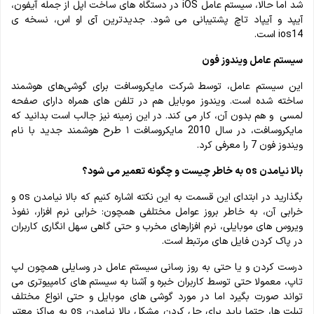
شد اما حالا، سیستم عامل iOS در دستگاه های ساخت اپل از جمله آیفون،
آیپد و آیپاد تاچ پشتیبانی می شود. جدیدترین آی او اس، نسخه ی
ios14 است.
سیستم عامل ویندوز فون
این سیستم‌ عامل، توسط شرکت مایکروسافت برای گوشی‌های هوشمند
ساخته شده است. ویندوز موبایل هم در تلفن‌ های همراه دارای صفحه
لمسی و هم بدون آن، کار می کند. در این زمینه نیز جالب است بدانید که
مایکروسافت، در سال 2010 مایکروسافت ۱ طرح هوشمند جدید با نام
ویندوز فون 7 را معرفی کرد.
بالا نیامدن os به خاطر چیست و چگونه تعمیر می شود؟
بگذارید در ابتدای این قسمت به این نکته اشاره کنیم که بالا نیامدن os و
خرابی آن، به خاطر بروز عوامل مختلفی همچون: خرابی نرم افزار، نفوذ
ویروس های موبایلی، نرم افزارهای مخرب و حتی گاهی سهل انگاری کاربران
در پاک کردن فایل های مرتبط است.
درست کردن و یا حتی به روز رسانی سیستم عامل در وسایلی همچون لپ
تاپ، معمولا حتی توسط کاربران خبره و آشنا به سیستم های کامپیوتری می
تواند صورت بگیرد اما در مورد گوشی های موبایل و حتی انواع مختلف
تبلت ها، حتما باید برای حل کردن مشکل بالا نیامدن os به
مراکز معتبر