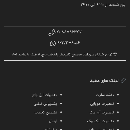
پنج شنبه‌ها از ۹:۳۰ الی ۱۴:۰۰
۰۲۱-۸۸۷۸۲۳۴۷
09217436056
تهران خیابان میرداماد مجتمع کامپیوتر پایتخت برج A طبقه 8 واحد 801
لینک های مفید
نقشه سایت
تعمیرات اپل واچ
تعمیرات موبایل
پشتیبانی تلفنی
تعمیرات آی مک
تضمین کیفیت
تعمیرات مک بوک
ارسال
تعمیرات لپ تاپ
سفارشات